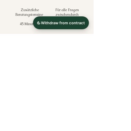
Zusätzliche
Für alle Fragen
Beratungstermine
zwischendurch​
45 Minuten*
20 Minuten
Hausbesuch/
telefonisch/
online
online
​​​
75,00€
35,00€
Da meine
Ernährungsberatung
nach § 20 SGB V
als Präventionskurs zertifiziert ist, übernehmen
die gesetzlichen Krankenkassen in der Regel 80 %
bis 100 % der Kosten. Du nimmst teil, reichst im
Anschluss deine Bescheinigung ein und bekommst
dein Geld zurück. Wie hoch dein genauer
Zuschuss ist, erfährst du bei deiner Krankenkasse.
* für jede weitere angefangene 15 Minuten berechne
ich einen Betrag von 20,00€.
Hinweise: