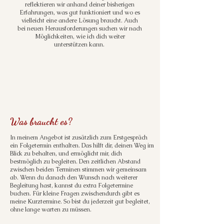
reflektieren wir anhand deiner bisherigen
Erfahrungen, was gut funktioniert und wo es
vielleicht eine andere Lösung braucht. Auch
bei neuen Herausforderungen suchen wir nach
Möglichkeiten, wie ich dich weiter
unterstützen kann.
Was braucht es?
In meinem Angebot ist zusätzlich zum Erstgespräch
ein Folgetermin enthalten. Das hilft dir, deinen Weg im
Blick zu behalten, und ermöglicht mir, dich
bestmöglich zu begleiten. Den zeitlichen Abstand
zwischen beiden Terminen stimmen wir gemeinsam
ab. Wenn du danach den Wunsch nach weiterer
Begleitung hast, kannst du extra Folgetermine
buchen. Für kleine Fragen zwischendurch gibt es
meine Kurztermine. So bist du jederzeit gut begleitet,
ohne lange warten zu müssen.​