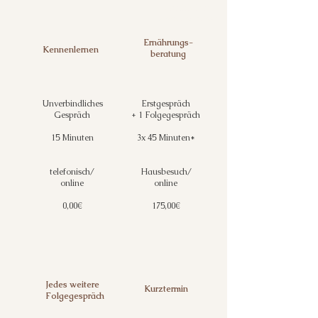
zertifiziert
& bezuschusst
Ernährungs-
Kennenlernen
beratung
Unverbindliches
Erstgespräch
Gespräch
+ 1 Folgegespräch
​15 Minuten
3x 45 Minuten
*
telefonisch/
Hausbesuch/
online​​​
online
​
0,00€
175,00€
Jedes weitere
Kurztermin
Folgegespräch