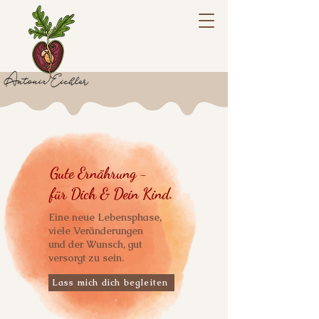
Gute Ernährung -
für Dich & Dein Kind.
Eine neue Lebensphase,
viele Veränderungen
und der Wunsch, gut
versorgt zu sein.
Lass mich dich begleiten